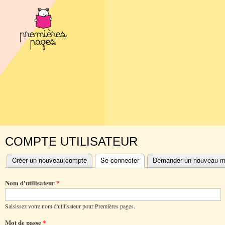
All
con
prin
COMPTE UTILISATEUR
Vous êtes ici
Créer un nouveau compte
Se connecter
(onglet actif)
Demander un nouveau m
Onglets
principaux
Nom d'utilisateur
*
Saisissez votre nom d'utilisateur pour Premières pages.
Mot de passe
*