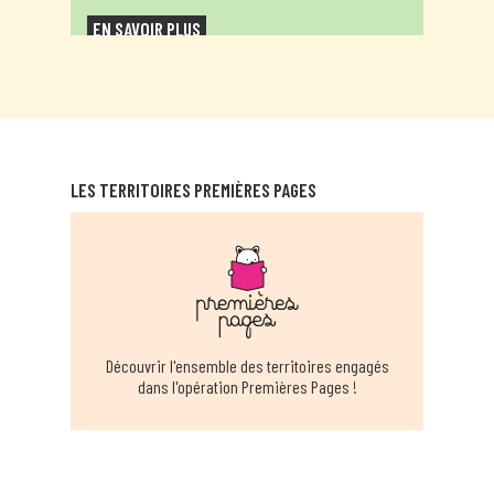
EN SAVOIR PLUS
MÉDIATHÈQUE DE BAGNAC-SUR-CÉLÉ
Bagnac-sur-Célé
EN SAVOIR PLUS
LES TERRITOIRES PREMIÈRES PAGES
BÉDUER
Beduer
EN SAVOIR PLUS
MÉDIATHÈQUE CÈRE ET DORDOGNE -
Découvrir l'ensemble des territoires engagés
BIARS
dans l'opération Premières Pages !
Biars-sur-cère
EN SAVOIR PLUS