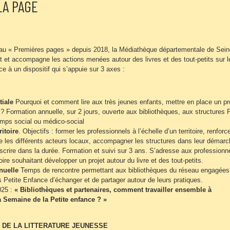
LA PAGE
eau « Premières pages » depuis 2018, la Médiathèque départementale de Sein
t et accompagne les actions menées autour des livres et des tout-petits sur l
e à un dispositif qui s’appuie sur 3 axes :
tiale
Pourquoi et comment lire aux très jeunes enfants, mettre en place un pro
 ? Formation annuelle, sur 2 jours, ouverte aux bibliothèques, aux structures P
mps social ou médico-social
ritoire
. Objectifs : former les professionnels à l’échelle d’un territoire, renforc
re les différents acteurs locaux, accompagner les structures dans leur démar
inscrire dans la durée. Formation et suivi sur 3 ans. S’adresse aux professionn
ire souhaitant développer un projet autour du livre et des tout-petits.
nuelle
Temps de rencontre permettant aux bibliothèques du réseau engagées
 Petite Enfance d’échanger et de partager autour de leurs pratiques.
025 :
« Bibliothèques et partenaires, comment travailler ensemble à
a Semaine de la Petite enfance ? »
 DE LA LITTERATURE JEUNESSE