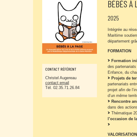
BÉBÉS À 
2025
Intégrée au rés
Maritime soutien
département grâc
FORMATION
Formation ini
des partenariats
CONTACT RÉFÉRENT
Enfance, du cha
Christel Augereau
Projets de ter
contact email
partenariats ent
Tél. 02.35.71.26.84
projet afin de l’
d’un même territo
Rencontre an
dans des actions
Thématique 2
l’occasion de l
VALORISATION