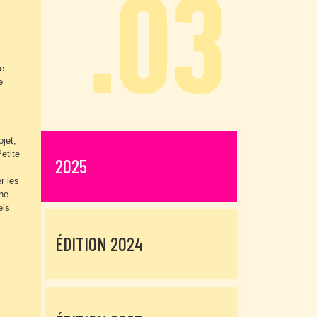
e-
e
jet,
etite
2025
er les
che
els
ÉDITION 2024