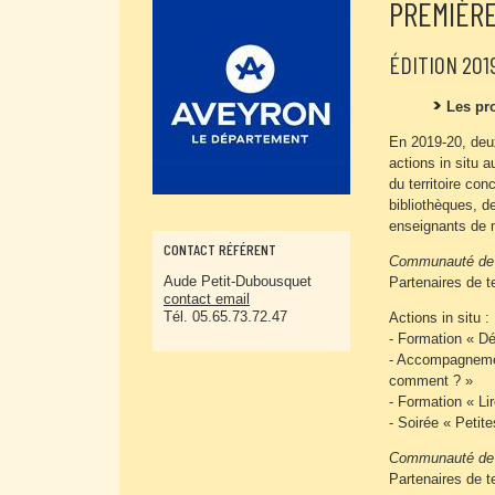
PREMIÈRE
ÉDITION 201
Les pro
En 2019-20, deux
actions in situ 
du territoire co
bibliothèques, d
enseignants de 
CONTACT RÉFÉRENT
Communauté de
Aude Petit-Dubousquet
Partenaires de te
contact email
Tél. 05.65.73.72.47
Actions in situ :
- Formation « Déf
- Accompagnement
comment ? »
- Formation « Lir
- Soirée « Petite
Communauté de 
Partenaires de te