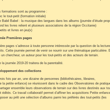
s formations sont au programme :
c le tout-petit (formation initiale)
e Babil Babel : la musique des langues dans les albums (journée d’étude pro
d les livres relient et plusieurs associations de la région Occitanie)
etits et livres en jeu(x)
rnée Premières pages
ère pages s’adresse à toute personne intéressée par la question de la lecture
its. Cette journée permet de venir se nourrir sur une thématique particulière. E
un chercheur, un auteur pour les tout-petits et des acteurs de terrain.
la journée 2019-20 traitera de la parentalité.
eloppement des collections
is fois par an, une dizaine de personnes (bibliothécaires, libraires,
e la petite enfance) se réunissent dans le cadre des Observatoires de pratiqu
partager ensemble leurs observations de terrain sur des livres destinés aux tou
édités. Ce travail collaboratif permet d’affiner les acquisitions Petite enfanc
poser au prêt une sélection d’albums parmi les préférés des tout-petits (les