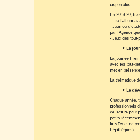
disponibles.
En 2019-20, troi
- Lire l’album ave
- Journée d’étud
par l’Agence quan
- Jeux des tout-p
La jou
La journée Premi
avec les tout-pet
met en présence 
La thématique de 
Le dév
Chaque année, tro
professionnels d
de lecture pour 
petits récemment 
la MDA et de pro
Pépithèques).