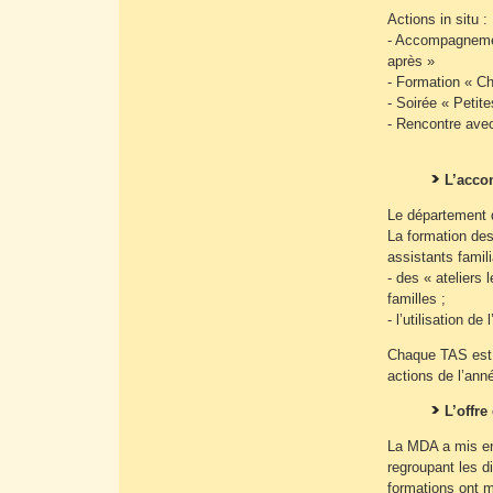
Actions in situ :
- Accompagnement
après »
- Formation « Ch
- Soirée « Petite
- Rencontre avec
L’acco
Le département d
La formation des
assistants famil
- des « ateliers 
familles ;
- l’utilisation d
Chaque TAS est p
actions de l’ann
L’offre
La MDA a mis en 
regroupant les d
formations ont m