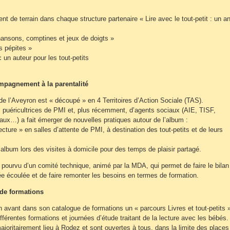
 de terrain dans chaque structure partenaire « Lire avec le tout-petit : un a
ansons, comptines et jeux de doigts »
s pépites »
 un auteur pour les tout-petits
mpagnement à la parentalité
e l’Aveyron est « découpé » en 4 Territoires d’Action Sociale (TAS).
 puéricultrices de PMI et, plus récemment, d’agents sociaux (AIE, TISF,
iaux…) a fait émerger de nouvelles pratiques autour de l’album :
lecture » en salles d’attente de PMI, à destination des tout-petits et de leurs
e l’album lors des visites à domicile pour des temps de plaisir partagé.
ourvu d’un comité technique, animé par la MDA, qui permet de faire le bilan
ée écoulée et de faire remonter les besoins en termes de formation.
 de formations
avant dans son catalogue de formations un « parcours Livres et tout-petits 
ifférentes formations et journées d’étude traitant de la lecture avec les bébés
ajoritairement lieu à Rodez et sont ouvertes à tous, dans la limite des places