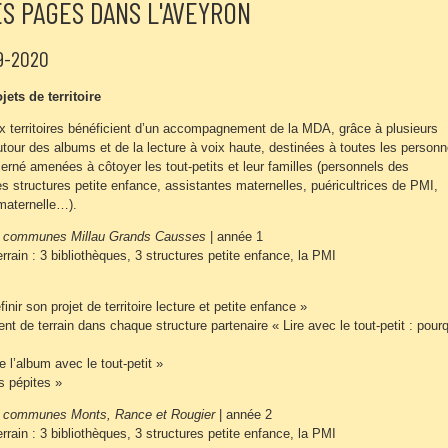
S PAGES DANS L'AVEYRON
9-2020
jets de territoire
 territoires bénéficient d’un accompagnement de la MDA, grâce à plusieurs
autour des albums et de la lecture à voix haute, destinées à toutes les person
ncerné amenées à côtoyer les tout-petits et leur familles (personnels des
es structures petite enfance, assistantes maternelles, puéricultrices de PMI,
maternelle…).
 communes Millau Grands Causses
| année 1
rrain : 3 bibliothèques, 3 structures petite enfance, la PMI
inir son projet de territoire lecture et petite enfance »
 de terrain dans chaque structure partenaire « Lire avec le tout-petit : pourq
e l’album avec le tout-petit »
s pépites »
communes Monts, Rance et Rougier
| année 2
rrain : 3 bibliothèques, 3 structures petite enfance, la PMI