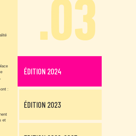
lité
place
ÉDITION 2024
te
,
ont :
ÉDITION 2023
nnent
s et