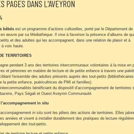
S PAGES DANS L'AVEYRON
4
es bébés
est un programme d’actions culturelles, porté par le Département de
 en œuvre par sa Médiathèque. Il vise à favoriser la présence d’albums de qua
petits et des adultes qui les accompagnent, dans une relation de plaisir et à
e à voix haute.
DE TERRITOIRES
ne pendant 3 ans des territoires intercommunaux volontaires à la mise en 
ères et pérennes en matière de lecture et de petite enfance à travers une palet
iblant l'ensemble des adultes présents auprès des tout-petits (bibliothécaires
 la petite enfance, puéricultrices de PMI et familles).
intercommunalités bénéficiant du dispositif d’accompagnement de territoires s
tbazens, Pays Ségali et Ouest Aveyron Communauté.
t l’accompagnement in situ
 l’accompagnement
in situ
sont les piliers des actions de territoires. Elles jalo
es années et visent à installer durablement des pratiques de lecture régulière
eloppement des tout-petits.
jet de territoire lecture et petite enfance