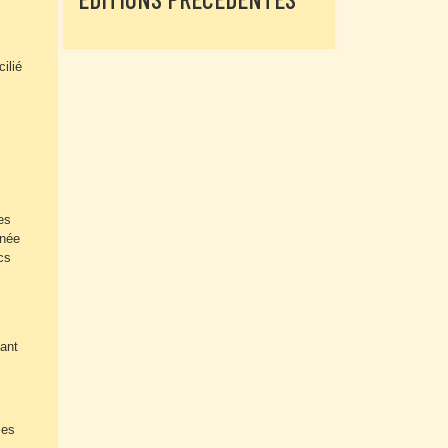
ilié
es
rnée
cs
sant
ses