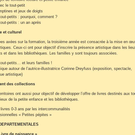
ec le tout-petit
ptines et jeux de doigts
tout-petits : pourquoi, comment ?
tout-petits : un an après
e et culturel
es axées sur la formation, la troisième année est consacrée à la mise en œu
tiques. Ceux-ci ont pour objectif d’inscrire la présence artistique dans les lie
its et dans les bibliothèques. Les familles y sont toujours associées.
out-petits… et leurs familles !
ique autour de l’autrice-illustratrice Corinne Dreyfuss (exposition, spectacle,
que artistique)
nt des collections
rritoires ont aussi pour objectif de développer l’offre de livres destinés aux to
lieux de la petite enfance et les bibliothèques.
 livres 0-3 ans par les intercommunalités
sionnelles « Petites pépites »
 DEPARTEMENTALES
 Livre de naissance »