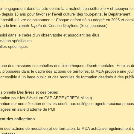
on engagement dans la lutte contre la « malnutrition culturelle » et appuyer le
e depuis 15 ans pour favoriser l’éveil culturel des tout-petits, le Département
ispositif « Livre de naissance ». Chaque enfant né ou adopté en 2025 et domic
ra le livre
Tapeti Tapeta
de Corinne Dreyfuss (Seuil jeunesse)
choisi dans le cadre d’un observatoire et associant les élus
mation spécifiques
elles spécifiques
 une des missions essentielles des bibliothèques départementales. En plus d
u
proposées dans le cadre des actions de territoires, la MDA propose une jou
accessible à un large public et des modules de formation destinés à des publi
sionnelle Des livres et des bébés
mation pour les élèves en CAP AEPE (GRETA Millau)
ation sur une sélection de livres cédés aux collègues agents sociaux propo
tagées en salle d’attente de PMI
nt des collections
n ses actions de médiation et de formation, la MDA actualise régulièrement 