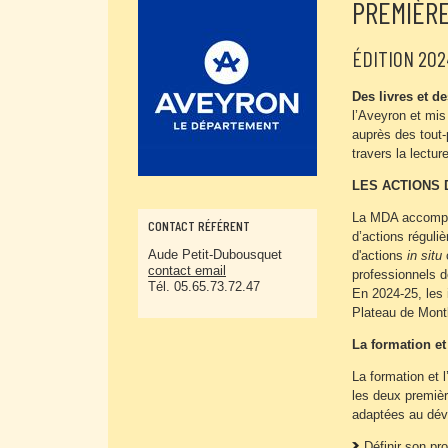
PREMIÈRE
ÉDITION 202
Des livres et d
l’Aveyron et mis
auprès des tout-
travers la lectur
LES ACTIONS 
La MDA accompag
CONTACT RÉFÉRENT
d’actions réguli
Aude Petit-Dubousquet
d'actions
in situ
c
contact email
professionnels de
Tél. 05.65.73.72.47
En 2024-25, les 
Plateau de Mon
La formation e
La formation et
les deux premièr
adaptées au dév
Définir son pro