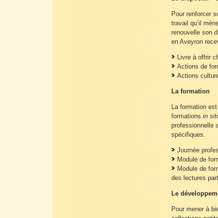
Pour renforcer s
travail qu’il mèn
renouvelle son d
en Aveyron recev
Livre à offrir 
Actions de for
Actions cultur
La formation
La formation est
formations
in sit
professionnelle 
spécifiques.
Journée profes
Module de for
Module de form
des lectures par
Le développeme
Pour mener à bie