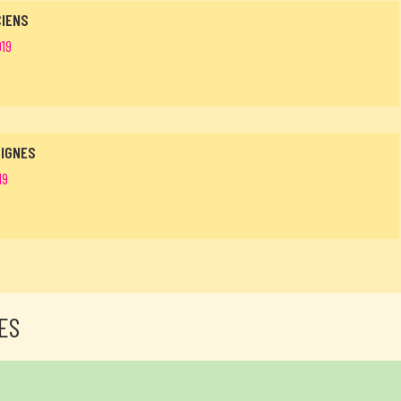
CIENS
19
SIGNES
19
ES