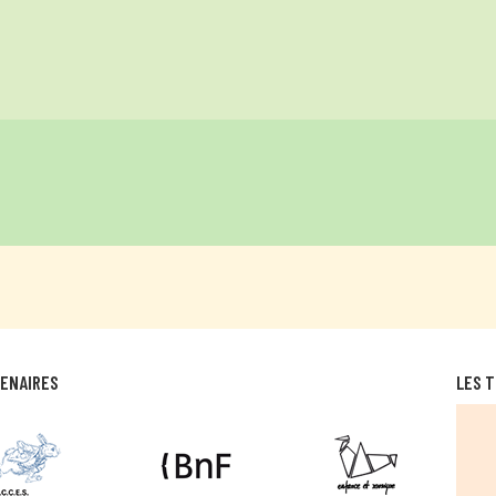
TENAIRES
LES T