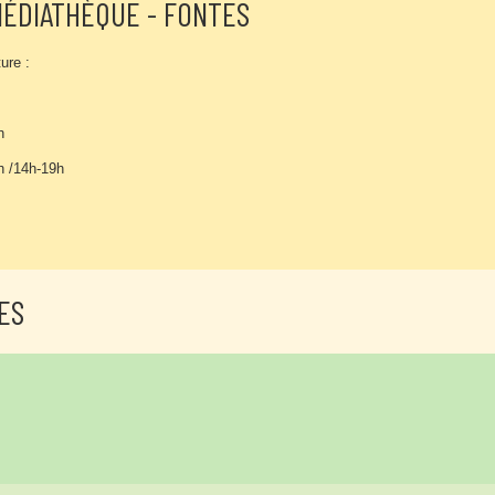
ÉDIATHÈQUE - FONTES
ure :
h
h /14h-19h
ES